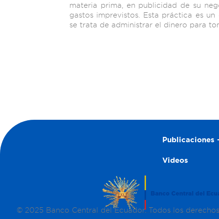
materia prima, en publicidad de su neg
gastos imprevistos. Esta práctica es un
se trata de administrar el dinero para t
Publicaciones –
Videos
© 2025 Banco Central del Ecuador. Todos los derecho