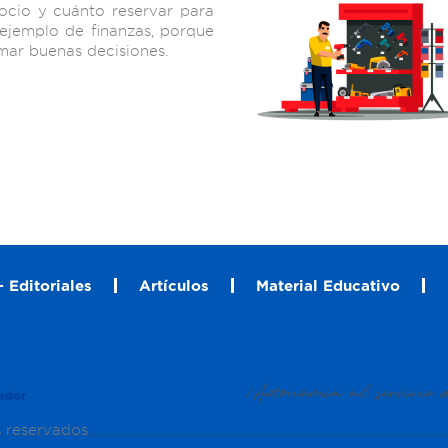
ocio y cuánto reservar para
 ejemplo de finanzas, porque
omar buenas decisiones.
 Editoriales
Artículos
Material Educativo
s reservados