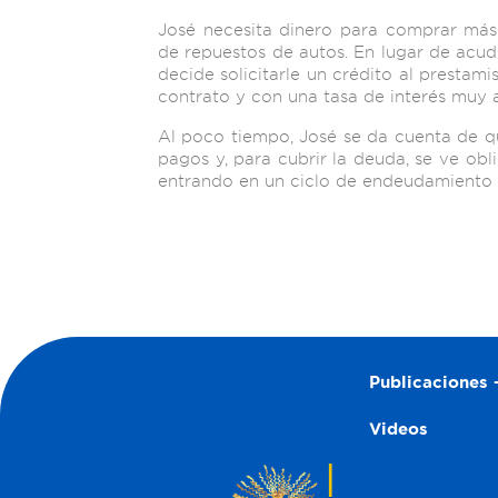
José necesita dinero para comprar más
de repuestos de autos. En lugar de acud
decide solicitarle un crédito al prestamis
contrato y con una tasa de interés muy a
Al poco tiempo, José se da cuenta de q
pagos y, para cubrir la deuda, se ve obl
entrando en un ciclo de endeudamiento dif
Publicaciones –
Videos