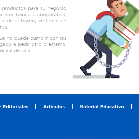
 productos para su negocio
ir a un banco o cooperativa,
ta de su barrio, sin firmar un
lta.
ue no puede cumplir con los
igado a pedir otro préstamo,
ícil de salir.
 Editoriales
Artículos
Material Educativo