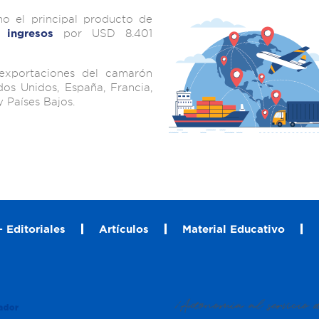
o el principal producto de
do
por USD 8.401
ingresos
 exportaciones del camarón
dos Unidos, España, Francia,
y Países Bajos.
 Editoriales
Artículos
Material Educativo