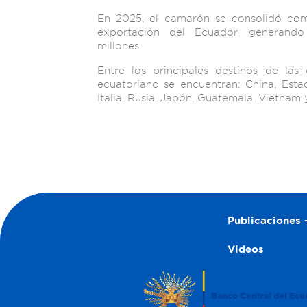
En 2025, el camarón se consolidó com
exportación del Ecuador, generan
millones.
Entre los principales destinos de las
ecuatoriano se encuentran: China, Esta
Italia, Rusia, Japón, Guatemala, Vietnam 
Publicaciones –
Videos