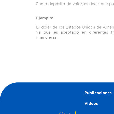
Como depósito de valor, es decir, que p
Ejemplo:
El dólar de los Estados Unidos de Améri
ya que es aceptado en diferentes tr
financieras.
Publicaciones –
Videos