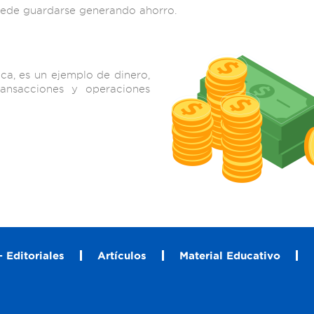
uede guardarse generando ahorro.
ca, es un ejemplo de dinero,
ansacciones y operaciones
 Editoriales
Artículos
Material Educativo