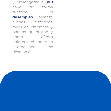
y prolongada: el
PIB
cayó de forma
drástica, el
alcanzó
desempleo
niveles históricos,
miles de empresas y
bancos quebraron y
como efecto
colateral, el comercio
internacional se
desplomó.