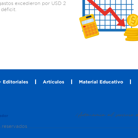
 gastos excedieron por USD 2
déficit.
 Editoriales
Artículos
Material Educativo
s reservados