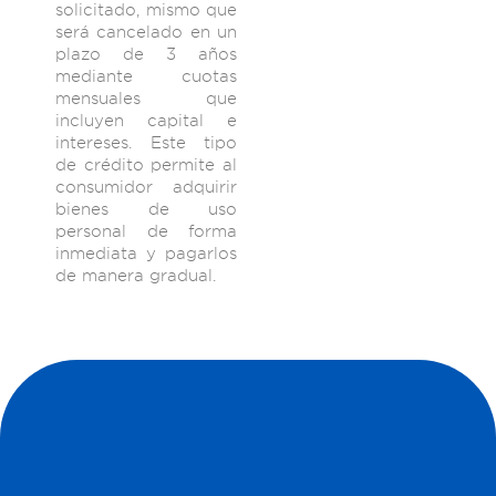
solicitado, mismo que
será cancelado en un
plazo de 3 años
mediante cuotas
mensuales que
incluyen capital e
intereses. Este tipo
de crédito permite al
consumidor adquirir
bienes de uso
personal de forma
inmediata y pagarlos
de manera gradual.