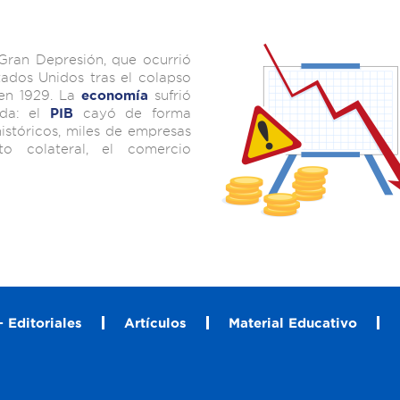
Gran Depresión, que ocurrió
tados Unidos tras el colapso
 en 1929. La
sufrió
economía
ada: el
cayó de forma
PIB
históricos, miles de empresas
 colateral, el comercio
 Editoriales
Artículos
Material Educativo