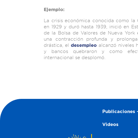
Ejemplo:
La crisis económica conocida como la 
en 1929 y duró hasta 1939, inició en Es
de la Bolsa de Valores de Nueva York
una contracción profunda y prolong
drástica, el
alcanzó niveles 
desempleo
y bancos quebraron y como efecto
internacional se desplomó.
Publicaciones –
Videos