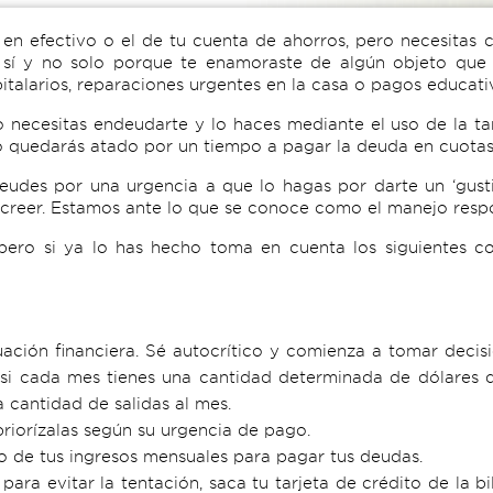
 en efectivo o el de tu cuenta de ahorros, pero necesitas
sí y no solo porque te enamoraste de algún objeto que 
talarios, reparaciones urgentes en la casa o pagos educativ
o necesitas endeudarte y lo haces mediante el uso de la ta
lo quedarás atado por un tiempo a pagar la deuda en cuota
udes por una urgencia a que lo hagas por darte un ‘gustit
reer. Estamos ante lo que se conoce como el manejo respo
pero si ya lo has hecho toma en cuenta los siguientes co
uación financiera. Sé autocrítico y comienza a tomar decis
 si cada mes tienes una cantidad determinada de dólares 
a cantidad de salidas al mes.
priorízalas según su urgencia de pago.
o de tus ingresos mensuales para pagar tus deudas.
para evitar la tentación, saca tu tarjeta de crédito de la b