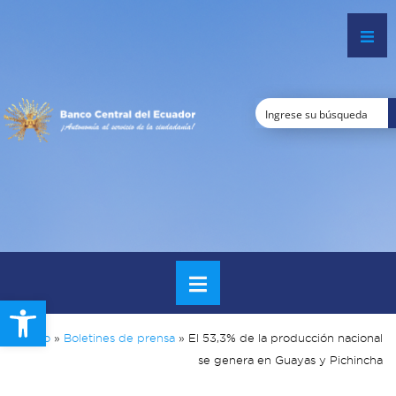
Open toolbar
Inicio
»
Boletines de prensa
»
El 53,3% de la producción nacional
se genera en Guayas y Pichincha