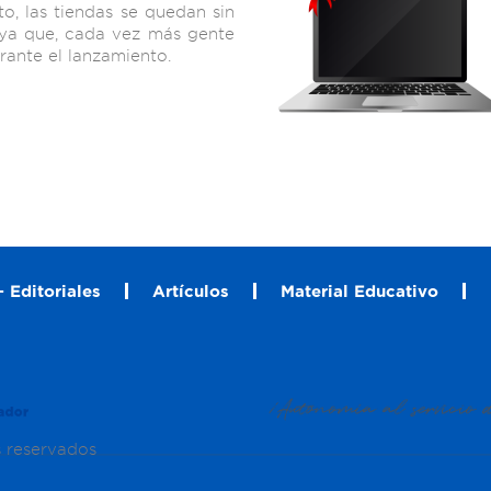
to, las tiendas se quedan sin
ya que, cada vez más gente
ante el lanzamiento.
 Editoriales
Artículos
Material Educativo
s reservados