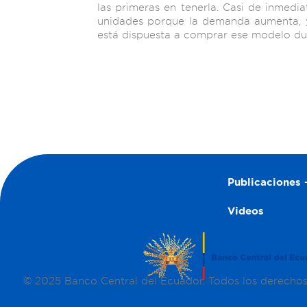
las primeras en tenerla. Casi de inmedia
unidades porque la demanda aumenta, 
está dispuesta a comprar ese modelo dur
Publicaciones –
Videos
© 2025 Banco Central del Ecuador. Todos los derecho